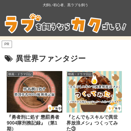
犬飼い初心者、黒ラブを飼う
PR
異世界ファンタジー
映画・ドラマ日記
映画・ドラマ日記
『勇者刑に処す 懲罰勇者
『とんでもスキルで異世
9004隊刑務記録』（第1
界放浪メシ』つくってみ
期）
た③