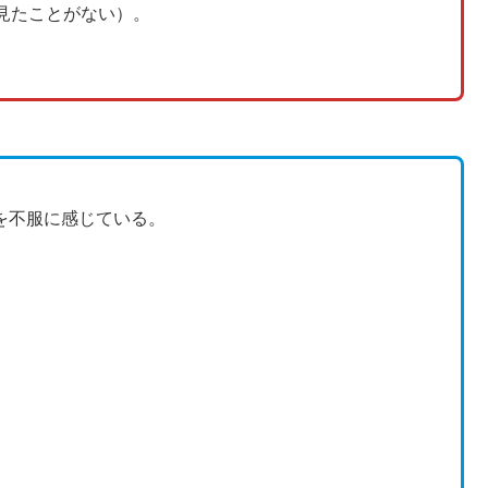
見たことがない）。
。
を不服に感じている。