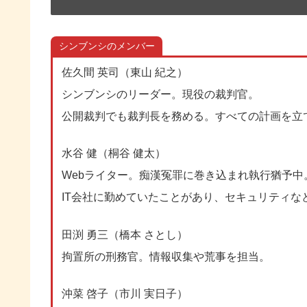
シンブンシのメンバー
佐久間 英司（東山 紀之）
シンブンシのリーダー。現役の裁判官。
公開裁判でも裁判長を務める。すべての計画を立
水谷 健（桐谷 健太）
Webライター。痴漢冤罪に巻き込まれ執行猶予中
IT会社に勤めていたことがあり、セキュリティな
田渕 勇三（橋本 さとし）
拘置所の刑務官。情報収集や荒事を担当。
沖菜 啓子（市川 実日子）