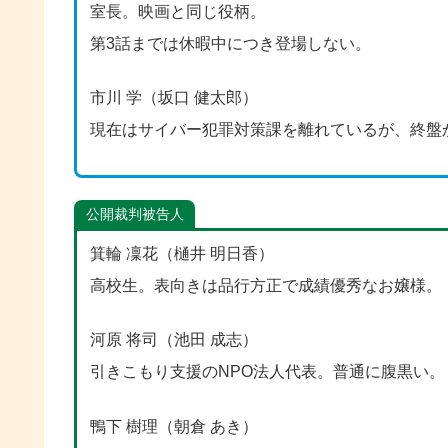
室長。映画と同じ役柄。
第3話までは休暇中につき登場しない。
市川 学（坂口 健太郎）
現在はサイバー犯罪対策課を離れているが、終盤
公開裁判被告人
箕輪 凜花（樋井 明日香）
高校生。表向きは品行方正で成績優秀なお嬢様。
河原 将司（池田 成志）
引きこもり支援のNPO法人代表。普通に腹黒い。
鴨下 樹理（朝倉 あき）