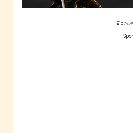
この記
Spon