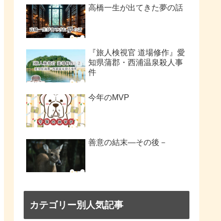
高橋一生が出てきた夢の話
『旅人検視官 道場修作』愛
知県蒲郡・西浦温泉殺人事
件
今年のMVP
善意の結末―その後－
カテゴリー別人気記事