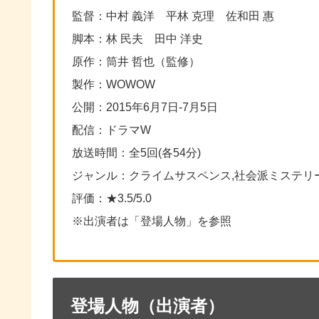
監督：中村 義洋 平林 克理 佐和田 惠
脚本：林 民夫 田中 洋史
原作：筒井 哲也（監修）
製作：WOWOW
公開：2015年6月7日-7月5日
配信：ドラマW
放送時間：全5回(各54分)
ジャンル：クライムサスペンス,社会派ミステリー
評価：★3.5/5.0
※出演者は「登場人物」を参照
登場人物（出演者）