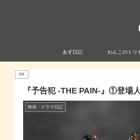
あず日記
わんこのトリ
PR
『予告犯 -THE PAIN-』①登
映画・ドラマ日記