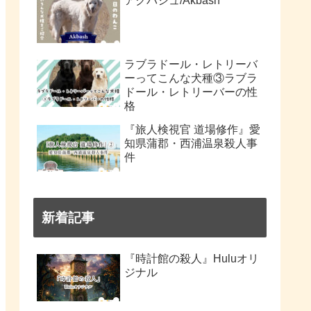
アクバシュ/Akbash
ラブラドール・レトリーバ
ーってこんな犬種③ラブラ
ドール・レトリーバーの性
格
『旅人検視官 道場修作』愛
知県蒲郡・西浦温泉殺人事
件
新着記事
『時計館の殺人』Huluオリ
ジナル