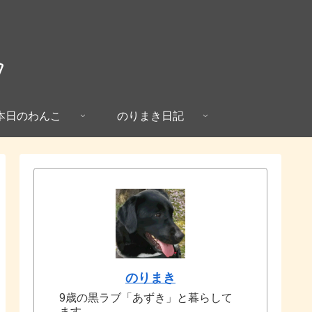
本日のわんこ
のりまき日記
のりまき
9歳の黒ラブ「あずき」と暮らして
ます