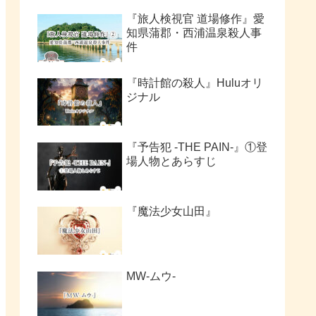
『旅人検視官 道場修作』愛
知県蒲郡・西浦温泉殺人事
件
『時計館の殺人』Huluオリ
ジナル
『予告犯 -THE PAIN-』①登
場人物とあらすじ
『魔法少女山田』
MW-ムウ-