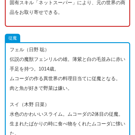
固有スキル「ネットスーパー」により、元の世界の商
品をお取り寄せできる。
従魔
フェル（日野 聡）
伝説の魔獣フェンリルの雄。薄紫と白の毛並みに赤い
手足を持つ。1014歳。
ムコーダの作る異世界の料理目当てに従魔となる。
肉と魚が好きで野菜は嫌い。
スイ（木野 日菜）
水色のかわいいスライム。ムコーダの2体目の従魔。
生まれたばかりの時に食べ物をくれたムコーダに懐い
た。