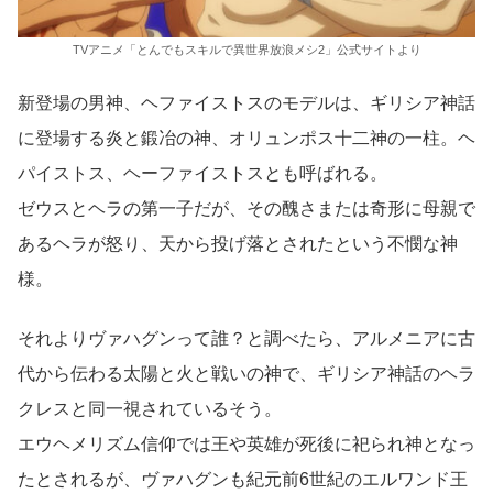
TVアニメ「とんでもスキルで異世界放浪メシ2」公式サイトより
新登場の男神、ヘファイストスのモデルは、ギリシア神話
に登場する炎と鍛冶の神、オリュンポス十二神の一柱。ヘ
パイストス、ヘーファイストスとも呼ばれる。
ゼウスとヘラの第一子だが、その醜さまたは奇形に母親で
あるヘラが怒り、天から投げ落とされたという不憫な神
様。
それよりヴァハグンって誰？と調べたら、アルメニアに古
代から伝わる太陽と火と戦いの神で、ギリシア神話のヘラ
クレスと同一視されているそう。
エウヘメリズム信仰では王や英雄が死後に祀られ神となっ
たとされるが、ヴァハグンも紀元前6世紀のエルワンド王