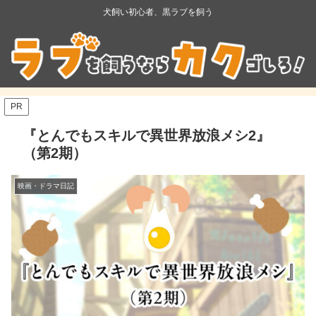
犬飼い初心者、黒ラブを飼う
PR
『とんでもスキルで異世界放浪メシ2』
（第2期）
映画・ドラマ日記