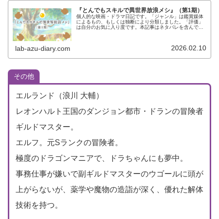
『とんでもスキルで異世界放浪メシ』（第1期）
個人的な映画・ドラマ日記です。「ジャンル」は鑑賞媒体
によるもの、もしくは独断により分類しました。「評価」
は自分のお気に入り度です。本記事はネタバレを含んでい
ます（非表示にしていません）。予めご了承ください。ロ
ゴのない画像はTVアニメ「とんで...
2026.02.10
lab-azu-diary.com
その他
エルランド（浪川 大輔）
レオンハルト王国のダンジョン都市・ドランの冒険者
ギルドマスター。
エルフ。元Sランクの冒険者。
極度のドラゴンマニアで、ドラちゃんにも夢中。
事務仕事が嫌いで副ギルドマスターのウゴールに頭が
上がらないが、薬学や魔物の造詣が深く、優れた解体
技術を持つ。