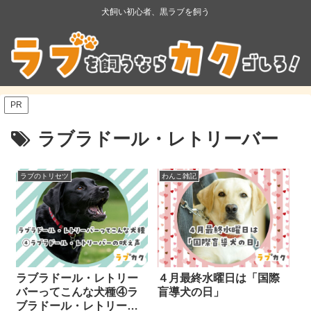
犬飼い初心者、黒ラブを飼う
PR
ラブラドール・レトリーバー
ラブのトリセツ
わんこ雑記
ラブラドール・レトリー
４月最終水曜日は「国際
バーってこんな犬種④ラ
盲導犬の日」
ブラドール・レトリーバ