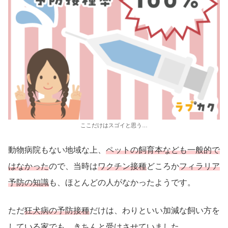
ここだけはスゴイと思う…
動物病院もない地域な上、
ペットの飼育本なども一般的で
はなかった
ので、当時は
ワクチン接種
どころか
フィラリア
予防の知識
も、ほとんどの人がなかったようです。
ただ
狂犬病の予防接種
だけは、わりといい加減な飼い方を
している家でも、きちんと受けさせていました。