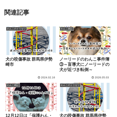
関連記事
わんこのトリセツ
わんこ雑記
犬の咬傷事故 群馬県伊勢
ノーリードのわんこ事件簿
崎市
③～盲導犬にノーリードの
犬が近づき転倒～
2024.02.16
2026.05.03
わんこ雑記
わんこのトリセツ
12月12日は「保護わん・
犬の咬傷事故 群馬県伊勢