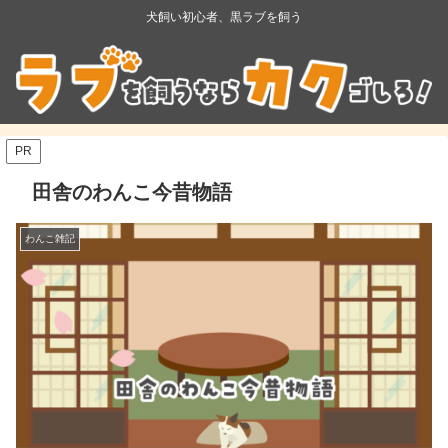
犬飼い初心者、黒ラブを飼う
PR
田舎のわんこ今昔物語
わんこ雑記