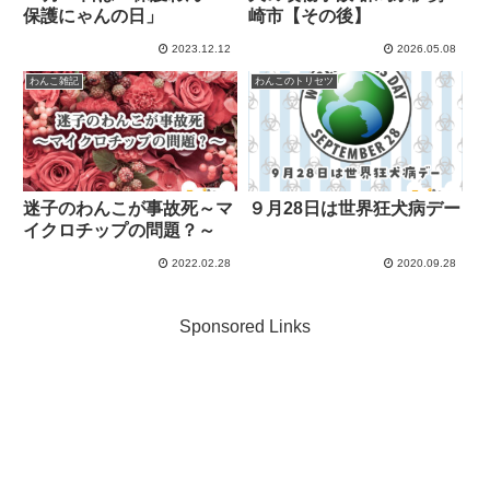
保護にゃんの日」
崎市【その後】
2023.12.12
2026.05.08
わんこ雑記
わんこのトリセツ
迷子のわんこが事故死～マ
９月28日は世界狂犬病デー
イクロチップの問題？～
2022.02.28
2020.09.28
Sponsored Links