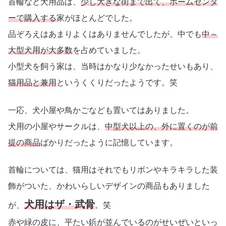
首輪など犬用品は、
少し大きな街まで出て、ホームセンタ
ーで購入する
家がほとんどでした。
品ぞろえはあまりよくはありませんでしたが、中でも
中～
大型犬用が大多数
を占めていました。
小型犬を飼う家は、当時はかなり少なかったせいもあり、
猫用品と兼用
というくくりだったようです。笑
一応、犬小屋や鳥かごなども置いてはありました。
犬用の小屋やサークルは、
中型犬以上の、外に置くのが前
提の商品
ばかりだったように記憶しています。
首輪については、猫用はそれでもリボンやキラキラした装
飾がついた、かわいらしいデザインの商品もありました
犬用はザ・武骨
が、
。笑
赤や緑の皮に、平たい鋲が並んでいるのがせいぜいといっ