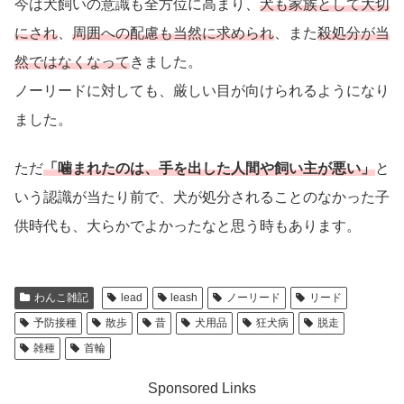
今は犬飼いの意識も全方位に高まり、
犬も家族として大切
にされ
、
周囲への配慮も当然に求められ
、また
殺処分が当
然ではなくなって
きました。
ノーリードに対しても、厳しい目が向けられるようになり
ました。
ただ
「噛まれたのは、手を出した人間や飼い主が悪い」
と
いう認識が当たり前で、犬が処分されることのなかった子
供時代も、大らかでよかったなと思う時もあります。
わんこ雑記
lead
leash
ノーリード
リード
予防接種
散歩
昔
犬用品
狂犬病
脱走
雑種
首輪
Sponsored Links