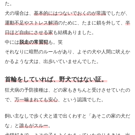
た。
犬の場合は、
基本的にはつないでおくのが常識
でしたが、
運動不足やストレス解消
のために、たまに鎖を外して、
半
日ほど自由にさせる家
も結構ありました。
中には
脱走の常習犯
も。笑
それなりに暗黙のルールがあり、よその犬や人間に吠えか
かるような犬は、出歩いていませんでした。
首輪をしていれば、野犬ではない証。
狂犬病の予防接種は、どの家もきちんと受けさせていたの
で、
万一噛まれても安心
、という認識でした。
飼い主なしで歩く犬と道で出くわすと「あそこの家の犬だ
な」と
誰もがスルー
。