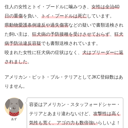
住人の女性とトイ・プードルに噛みつき、
女性は全治40
日の重傷
を負い、
トイ・プードルは死亡
しています。
県動物愛護条例違反や過失傷害
などの疑いで書類送検され
た飼い主は、
狂犬病の予防接種を受けさせておらず
、
狂犬
病予防法違反容疑
でも書類送検されています。
咬まれた女性に狂犬病の症状はなく、
犬はブリーダーに返
されました
。
アメリカン・ピット・ブル・テリアとしてJKC登録数はあ
りません。
容姿はアメリカン・スタッフォードシャー・
テリアとあまり違わないけど、
攻撃性は高く
あず
気性も荒く、アゴの力も数倍強い
らしいよ！