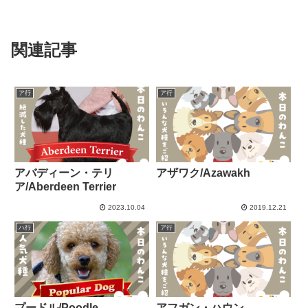
関連記事
ア行
ア行
アバディーン・テリ
アザワク/Azawakh
ア/Aberdeen Terrier
2023.10.04
2019.12.21
ハ行
ア行
プードル/Poodle
アフガン・ハウン