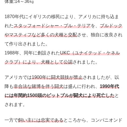
体重:14～36㎏
1870年代にイギリスの移民により、アメリカに持ち込ま
れた
スタッフォードシャー・ブル・テリア
を、
ブルドック
やマスティフなど多くの犬種と交配
させ、独自に改良され
て作り出されました。
1988年、同年に創設された
UKC（ユナイテッド・ケネル
クラブ）により、犬種として公認
されました。
アメリカでは
1900年に闘犬競技が禁止
されましたが、以
降も
非合法な賭博を伴う闘犬
は盛んに行われ、
1990年代
には年間約1500頭のピットブルが闘犬により死亡した
と
されます。
一方で
飼い主には忠実である
ところから、コンパニオンド