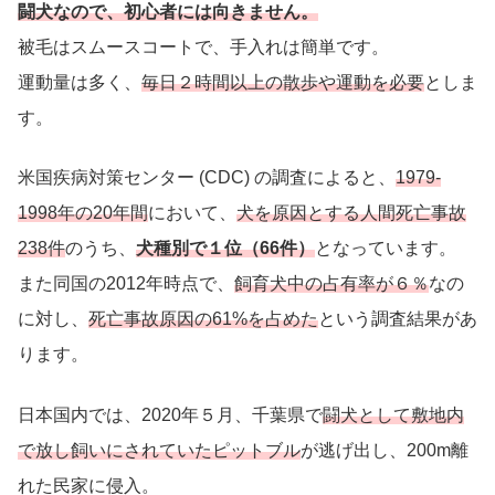
闘犬なので、初心者には向きません。
被毛はスムースコートで、手入れは簡単です。
運動量は多く、
毎日２時間以上の散歩や運動を必要
としま
す。
米国疾病対策センター (CDC) の調査によると、
1979-
1998年の20年間
において、
犬を原因とする人間死亡事故
238件
のうち、
犬種別で１位（66件）
となっています。
また同国の2012年時点で、
飼育犬中の占有率が６％
なの
に対し、
死亡事故原因の61%を占めた
という調査結果があ
ります。
日本国内では、2020年５月、千葉県で
闘犬として敷地内
で放し飼いにされていたピットブル
が逃げ出し、200m離
れた民家に侵入。