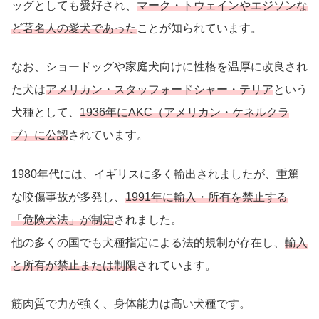
ッグとしても愛好され、
マーク・トウェインやエジソンな
ど著名人の愛犬であった
ことが知られています。
なお、ショードッグや家庭犬向けに性格を温厚に改良され
た犬は
アメリカン・スタッフォードシャー・テリア
という
犬種として、
1936年にAKC（アメリカン・ケネルクラ
ブ）に公認
されています。
1980年代には、イギリスに多く輸出されましたが、重篤
な咬傷事故が多発し、
1991年に輸入・所有を禁止する
「危険犬法」が制定
されました。
他の多くの国でも犬種指定による法的規制が存在し、
輸入
と所有が禁止または制限
されています。
筋肉質で力が強く、身体能力は高い犬種です。