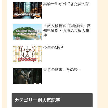
高橋一生が出てきた夢の話
『旅人検視官 道場修作』愛
知県蒲郡・西浦温泉殺人事
件
今年のMVP
善意の結末―その後－
カテゴリー別人気記事