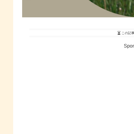
この記
Spon