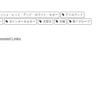
リッシュ・レッド・アンド・ホワイト・セター
アイルランド
ー
ポインター＆セター
大型犬
犬種
第７グループ
sored Links