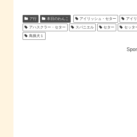
ア行
本日のわんこ
アイリッシュ・セター
アイ
アハスクラー・セター
スパニエル
セター
セッタ
鳥猟犬１
Spon