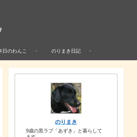
本日のわんこ
のりまき日記
のりまき
9歳の黒ラブ「あずき」と暮らして
ます