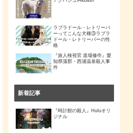
アクバシュ/Akbash
ラブラドール・レトリーバ
ーってこんな犬種③ラブラ
ドール・レトリーバーの性
格
『旅人検視官 道場修作』愛
知県蒲郡・西浦温泉殺人事
件
新着記事
『時計館の殺人』Huluオリ
ジナル