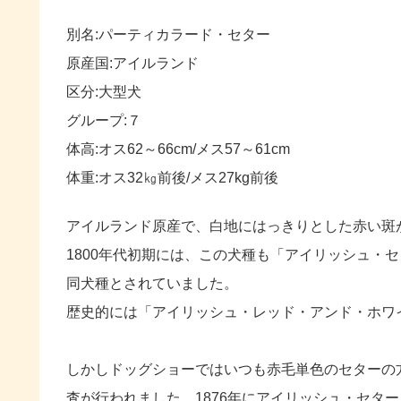
別名:パーティカラード・セター
原産国:アイルランド
区分:大型犬
グループ:７
体高:オス62～66cm/メス57～61cm
体重:オス32㎏前後/メス27kg前後
アイルランド原産で、白地にはっきりとした赤い斑
1800年代初期には、この犬種も「アイリッシュ・
同犬種とされていました。
歴史的には「アイリッシュ・レッド・アンド・ホワ
しかしドッグショーではいつも赤毛単色のセターの方
査が行われました。1876年にアイリッシュ・セタ