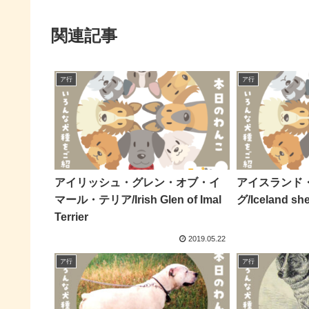
関連記事
ア行
ア行
アイリッシュ・グレン・オブ・イ
アイスランド
マール・テリア/Irish Glen of Imal
グ/Iceland sh
Terrier
2019.05.22
ア行
ア行