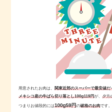
用意されたお肉は、
関東近郊のスーパーで最安値だ
メキシコ産の牛ばら切り落とし100g119円
が、
夕方
100g59円
つまりお値段的には
の
破格のお肉
です