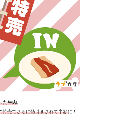
った牛肉
。
の特売でさらに値引きされて半額
に！
。