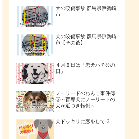
犬の咬傷事故 群馬県伊勢崎
市
犬の咬傷事故 群馬県伊勢崎
市【その後】
４月８日は「忠犬ハチ公の
日」
ノーリードのわんこ事件簿
③～盲導犬にノーリードの
犬が近づき転倒～
犬ドッキリに恋をして-3