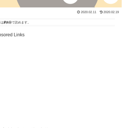
2020.02.11
2020.02.19
事は
約6分
で読めます。
sored Links