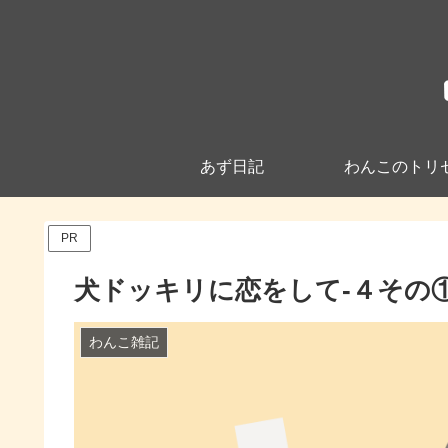
あず日記
わんこのトリ
PR
犬ドッキリに恋をして-４その
わんこ雑記