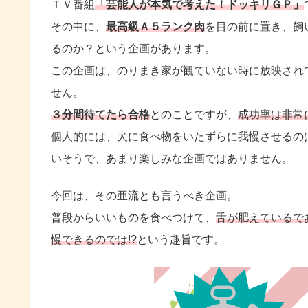
ＴＶ番組
「芸能人が本気で考えた！ドッキリＧＰ」
その中に、
最高級Ａ５ランク肉
を目の前に置き、飼
るのか？という企画があります。
この企画は、のりまき家が観ていない時に放映され
せん。
３分間待てたら合格
とのことですが、
成功率は非常
個人的には、犬に食べ物をいたずらに我慢させるの
いそうで、あまり楽しみな企画ではありません。
今回は、その亜流とも言うべき企画。
普段からいいものを食べつけて、
舌が肥えているで
慢できるのでは!?
という趣旨です。