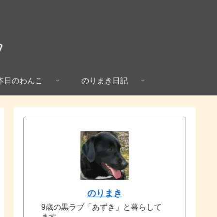
本日のわんこ
のりまき日記
のりまき
9歳の黒ラブ「あずき」と暮らして
ます