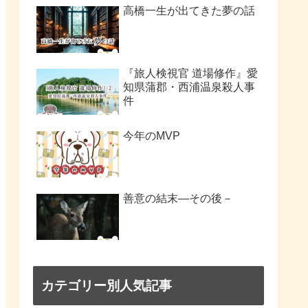
高橋一生が出てきた夢の話
『旅人検視官 道場修作』愛
知県蒲郡・西浦温泉殺人事
件
今年のMVP
善意の結末―その後－
カテゴリー別人気記事