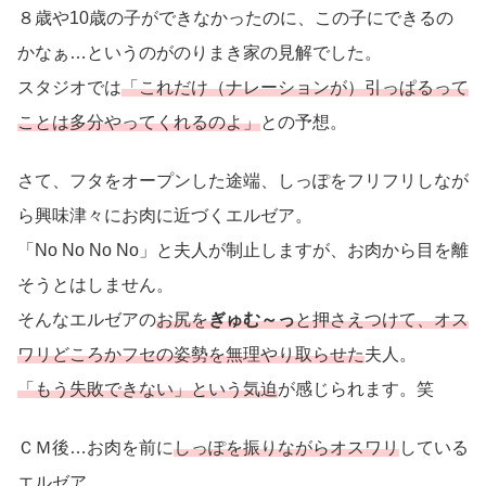
８歳や10歳の子ができなかったのに、この子にできるの
かなぁ…というのがのりまき家の見解でした。
スタジオでは
「これだけ（ナレーションが）引っぱるって
ことは多分やってくれるのよ」
との予想。
さて、フタをオープンした途端、しっぽをフリフリしなが
ら興味津々にお肉に近づくエルゼア。
「No No No No」と夫人が制止しますが、お肉から目を離
そうとはしません。
そんなエルゼアの
お尻を
ぎゅむ～っ
と押さえつけて、オス
ワリどころかフセの姿勢を無理やり取らせた
夫人。
「もう失敗できない」という気迫
が感じられます。笑
ＣＭ後…お肉を前に
しっぽを振りながらオスワリ
している
エルゼア。