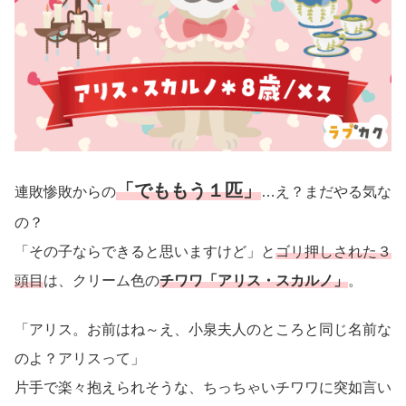
「でももう１匹」
連敗惨敗からの
…え？まだやる気な
の？
「その子ならできると思いますけど」と
ゴリ押しされた３
頭目
は、クリーム色の
チワワ「アリス・スカルノ」
。
「アリス。お前はね～え、小泉夫人のところと同じ名前な
のよ？アリスって」
片手で楽々抱えられそうな、ちっちゃいチワワに突如言い