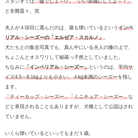
スタジオでは
「嘘でしょ～!?」「いい加減にしてよ～！」
と非難囂々。笑
夫人が４頭目に選んだのは、最も懐いているという
インペ
リアル・シーズーの「エルゼア・スカルノ」
。
犬たちとの集合写真でも、真ん中にいる夫人の膝の上で、
ちょこんとオスワリして秘蔵っ子然としていました。
ちなみに
「インペリアル・シーズー」
というのは、
平均サ
イズ4.5～8.1kgよりも小さい、４kg未満のシーズー
を指し
ます。
「ティーカップ・シーズー」「ミニチュア・シーズー」
な
どと表現されることもありますが、犬種として公認はされ
ていません。
いくら懐いているといってもまだ１歳。