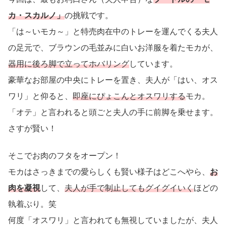
カ・スカルノ」
の挑戦です。
「は～いモカ～」と特売肉在中のトレーを運んでくる夫人
の足元で、ブラウンの毛並みに白いお洋服を着たモカが、
器用に後ろ脚で立ってホバリング
しています。
豪華なお部屋の中央にトレーを置き、夫人が「はい、オス
ワリ」と仰ると、
即座にぴょこんとオスワリする
モカ。
「オテ」と言われると頭ごと夫人の手に前脚を乗せます。
さすが賢い！
そこでお肉のフタをオープン！
モカはさっきまでの愛らしくも賢い様子はどこへやら、
お
肉を凝視
して、
夫人が手で制止してもグイグイいく
ほどの
執着ぶり。笑
何度「オスワリ」と言われても無視していましたが、夫人