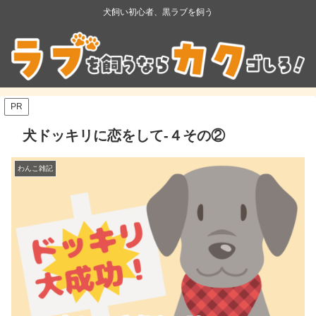
犬飼い初心者、黒ラブを飼う
PR
犬ドッキリに恋をして-４その②
わんこ雑記