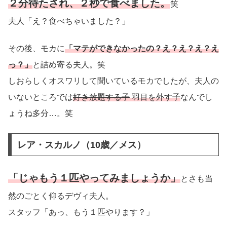
２分待たされ、２秒で食べました。
笑
夫人「え？食べちゃいました？」
その後、モカに
「マテができなかったの？え？え？え？え
っ？」
と詰め寄る夫人。笑
しおらしくオスワリして聞いているモカでしたが、夫人の
いないところでは
好き放題する子
羽目を外す子
なんでし
ょうね多分…。笑
レア・スカルノ（10歳／メス）
「じゃもう１匹やってみましょうか」
とさも当
然のごとく仰るデヴィ夫人。
スタッフ「あっ、もう１匹やります？」