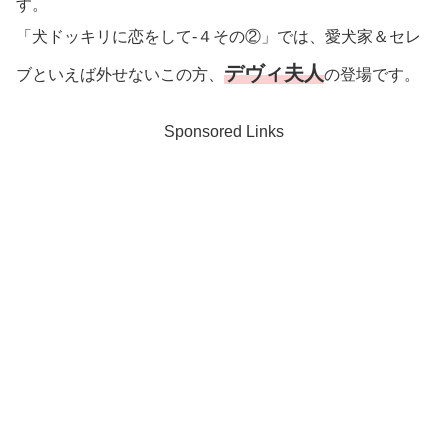
す。
「犬ドッキリに恋をして-４その②」では、愛犬家＆セレ
デヴィ夫人
ブといえば外せないこの方、
の登場です。
Sponsored Links