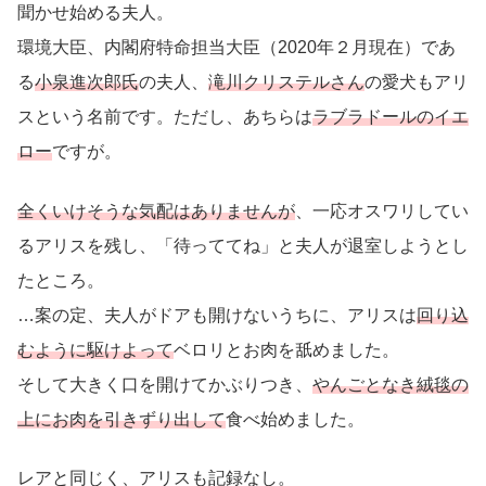
聞かせ始める夫人。
環境大臣、内閣府特命担当大臣（2020年２月現在）であ
る
小泉進次郎氏
の夫人、
滝川クリステルさん
の愛犬もアリ
スという名前です。ただし、あちらは
ラブラドールのイエ
ロー
ですが。
全くいけそうな気配はありませんが
、一応オスワリしてい
るアリスを残し、「待っててね」と夫人が退室しようとし
たところ。
…案の定、夫人がドアも開けないうちに、アリスは
回り込
むように駆けよって
ベロリとお肉を舐めました。
そして大きく口を開けてかぶりつき、
やんごとなき絨毯の
上にお肉を引きずり出して
食べ始めました。
レアと同じく、アリスも記録なし。