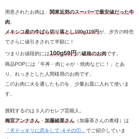
用意されたお肉は、
関東近郊のスーパーで最安値だった牛
肉
。
メキシコ産の牛ばら切り落とし100g119円
が、夕方の特売
でさらに値引きされて半額に！
100g59円
つまりお値段的には
の
破格のお肉
です。
商品POPには「牛丼・肉じゃが・焼肉などに！」とあ
り、れっきとした人間様用のお肉です。
このお肉に火を通したものを、少量お皿に入れて使いま
す。
挑戦するのは３人のセレブ芸能人。
梅宮アンナさん
・
加藤綾菜さん
（加藤茶さんの奥様）は
「犬ドッキリに恋をして-４その①」
でご紹介していま