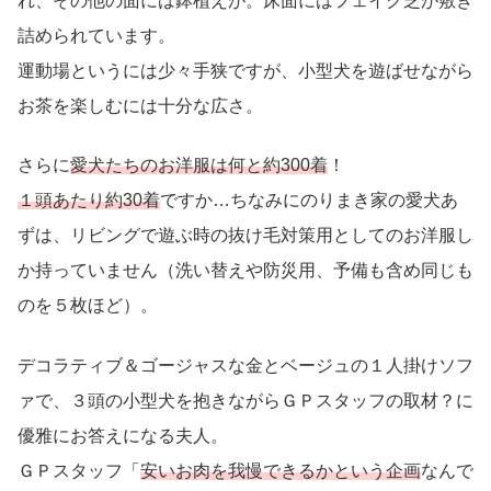
れ、その他の面には鉢植えが。床面にはフェイク芝が敷き
詰められています。
運動場というには少々手狭ですが、小型犬を遊ばせながら
お茶を楽しむには十分な広さ。
さらに
愛犬たちのお洋服は何と約300着
！
１頭あたり約30着
ですか…ちなみにのりまき家の愛犬あ
ずは、リビングで遊ぶ時の抜け毛対策用としてのお洋服し
か持っていません（洗い替えや防災用、予備も含め同じも
のを５枚ほど）。
デコラティブ＆ゴージャスな金とベージュの１人掛けソフ
ァで、３頭の小型犬を抱きながらＧＰスタッフの取材？に
優雅にお答えになる夫人。
ＧＰスタッフ「
安いお肉を我慢できるかという企画
なんで