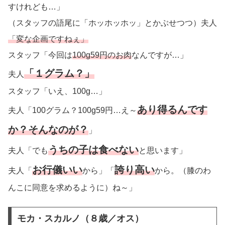
すけれども…」
（スタッフの語尾に「ホッホッホッ」とかぶせつつ）夫人
「変な企画ですねぇ」
スタッフ「今回は
100g59円のお肉
なんですが…」
「１グラム？」
夫人
スタッフ「いえ、100g…」
あり得るんです
夫人「100グラム？100g59円…え～
か？そんなのが？
」
うちの子は食べない
夫人「でも
と思います」
お行儀いい
誇り高い
夫人「
から」「
から。（膝のわ
んこに同意を求めるように）ね～」
モカ・スカルノ（８歳／オス）