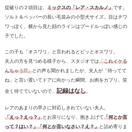
掟破りの２頭目は、
ミックスの「レア・スカルノ」
です。
ソルト＆ペッパーの長い毛並みの小型犬サイズ。目はチワ
ワっぽく、横から見た顔のラインはプードルっぽい感じの
子でした。
この子も「オスワリ」と言われるとピッとオスワリ。
夫人の方を見つめる様子から、スタジオでは
「これイケる
んちゃう!?」
との声も聞かれましたが、夫人が「待ってて
ね」と言い置いてドアに向かった瞬間、お肉をカプリ。笑
記録はなし
全く待てていないので、
。
レアのあまりの早さに対応しきれていない夫人。
「えっ？えっ？」
とお戻りになり、抱き上げて
「何とか言
って？はい？」「何とか言いなさい？え？」
と詰め寄りま