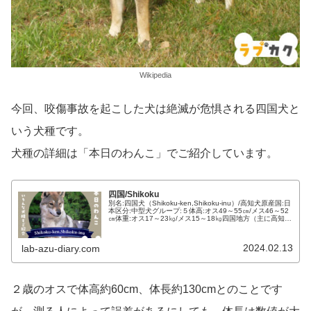
Wikipedia
今回、咬傷事故を起こした犬は絶滅が危惧される四国犬と
いう犬種です。
犬種の詳細は「本日のわんこ」でご紹介しています。
四国/Shikoku
別名:四国犬（Shikoku-ken,Shikoku-inu）/高知犬原産国:日
本区分:中型犬グループ:５体高:オス49～55㎝/メス46～52
㎝体重:オス17～23㎏/メス15～18㎏四国地方（主に高知
県）原産の中型犬です。骨格の特徴から…
2024.02.13
lab-azu-diary.com
２歳のオスで体高約60cm、体長約130cmとのことです