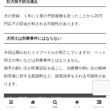
狂犬病予防法違反
犬の登録、１年に１度の予防接種を怠ったことから20万
円以下の罰金が科される可能性があります。
犬同士は刑事事件にはならない
今回は襲われたトイプードルが死亡していますが、ペット
同士の争いなどは刑事事件とはなりません。
相手の飼い主が民事訴訟を起こし、治療費や飼い主の精神
的苦痛に対する慰謝料など、損害請求をされる可能性があ
ります。
犬と遭遇した場合の対処
メニュー
ホーム
検索
トップ
サイドバー