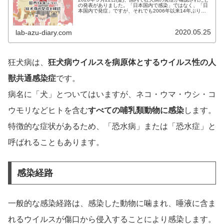
の発表がありました。「日本国内で感染」ではなく、「日
本国内で発症」ですが、それでも2006年以来14年ぶりと
のことです。ニュース概要2020年５月22日(金)、静岡県静
岡市と愛知県…
2020.05.25
lab-azu-diary.com
狂犬病は、
狂犬病ウイルスを病原体とするウイルス性の人
獣共通感染症
です。
病名に「犬」とついてはいますが、ネコ・ウマ・ウシ・コ
ウモリなどヒトを含む
すべての哺乳類動物に感染
します。
特徴的な症状があるため、「恐水病」または「恐水症」と
呼ばれることもあります。
感染経路
一般的な感染経路は、感染した動物に噛まれ、唾液に含ま
れるウイルスが傷口から侵入することにより感染します。