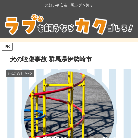
犬飼い初心者、黒ラブを飼う
PR
犬の咬傷事故 群馬県伊勢崎市
わんこのトリセツ