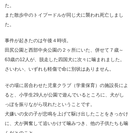
た。
また散歩中のトイプードルが同じ犬に襲われ死亡しまし
た。
事件が起きたのは午後４時頃。
田尻公園と西部中央公園の２ヶ所にいた、併せて７歳～
63歳の12人が、脱走した四国犬に次々に噛まれました。
さいわい、いずれも軽傷で命に別状はありません。
その場に居合わせた児童クラブ（学童保育）の施設長によ
ると、小学生29人が公園で遊んでいるところに、犬がし
っぽを振りながら現れたということです。
犬嫌いの女の子が悲鳴を上げて駆け出したことをきっかけ
に、犬が興奮して追いかけて噛みつき、他の子供たちも噛
んだとのこと。