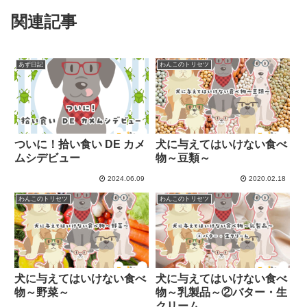
関連記事
あず日記
わんこのトリセツ
ついに！拾い食い DE カメ
犬に与えてはいけない食べ
ムシデビュー
物～豆類～
2024.06.09
2020.02.18
わんこのトリセツ
わんこのトリセツ
犬に与えてはいけない食べ
犬に与えてはいけない食べ
物～野菜～
物～乳製品～②バター・生
クリーム