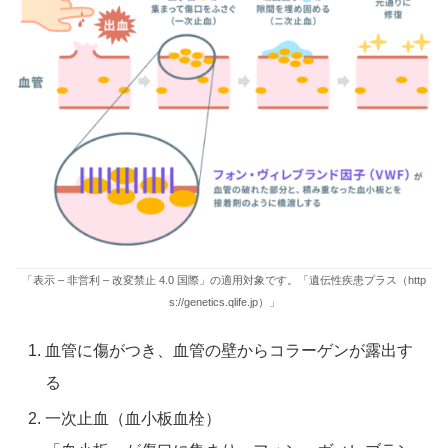
「表示 – 非営利 – 改変禁止 4.0 国際」の適用対象です。「遺伝性疾患プラス（http
s://genetics.qlife.jp）」
血管に傷がつき、血管の壁からコラーゲンが露出す
る
一次止血（血小板血栓）