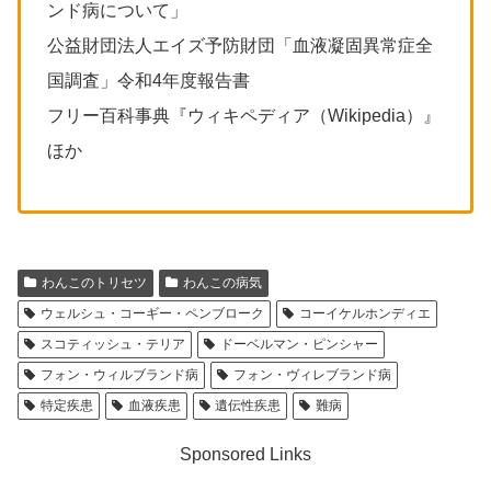
ンド病について」
公益財団法人エイズ予防財団「血液凝固異常症全
国調査」令和4年度報告書
フリー百科事典『ウィキペディア（Wikipedia）』
ほか
わんこのトリセツ
わんこの病気
ウェルシュ・コーギー・ペンブローク
コーイケルホンディエ
スコティッシュ・テリア
ドーベルマン・ピンシャー
フォン・ウィルブランド病
フォン・ヴィレブランド病
特定疾患
血液疾患
遺伝性疾患
難病
Sponsored Links