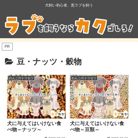
犬飼い初心者、黒ラブを飼う
PR
豆・ナッツ・穀物
わんこのトリセツ
わんこのトリセツ
犬に与えてはいけない食
犬に与えてはいけない食
べ物～ナッツ～
べ物～豆類～