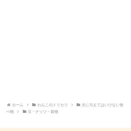
ホーム
わんこのトリセツ
犬に与えてはいけない食
べ物
豆・ナッツ・穀物