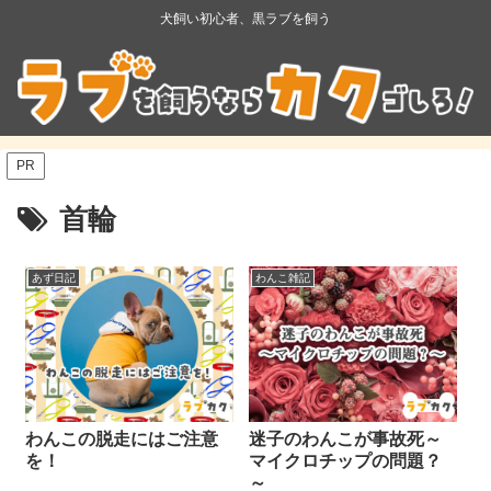
犬飼い初心者、黒ラブを飼う
PR
首輪
あず日記
わんこ雑記
わんこの脱走にはご注意
迷子のわんこが事故死～
を！
マイクロチップの問題？
～