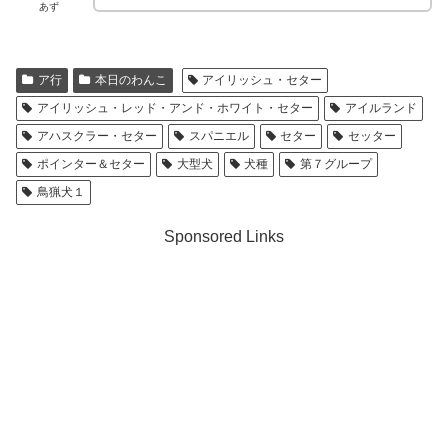
あず
ア行
本日のわんこ
アイリッシュ・セター
アイリッシュ・レッド・アンド・ホワイト・セター
アイルランド
アハスクラー・セター
スパニエル
セター
セッター
ポインター＆セター
大型犬
犬種
第７グループ
鳥猟犬１
Sponsored Links