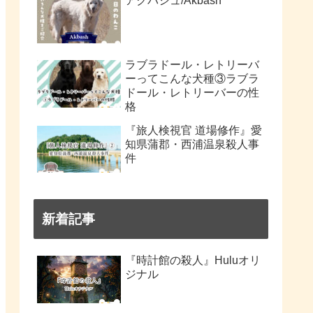
アクバシュ/Akbash
ラブラドール・レトリーバ
ーってこんな犬種③ラブラ
ドール・レトリーバーの性
格
『旅人検視官 道場修作』愛
知県蒲郡・西浦温泉殺人事
件
新着記事
『時計館の殺人』Huluオリ
ジナル