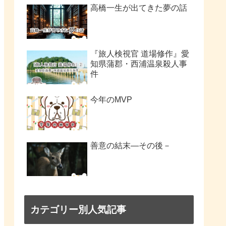
高橋一生が出てきた夢の話
『旅人検視官 道場修作』愛
知県蒲郡・西浦温泉殺人事
件
今年のMVP
善意の結末―その後－
カテゴリー別人気記事