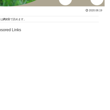
2020.08.19
事は
約2分
で読めます。
sored Links