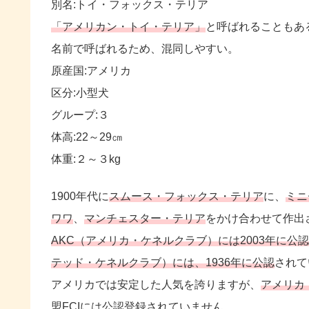
別名:トイ・フォックス・テリア
「アメリカン・トイ・テリア」
と呼ばれることもあ
名前で呼ばれるため、混同しやすい。
原産国:アメリカ
区分:小型犬
グループ:３
体高:22～29㎝
体重:２～３kg
1900年代に
スムース・フォックス・テリア
に、
ミニ
ワワ
、
マンチェスター・テリア
をかけ合わせて作出
AKC（アメリカ・ケネルクラブ）には2003年に公認
テッド・ケネルクラブ）には、1936年に公認
されて
アメリカでは安定した人気を誇りますが、
アメリカ
盟FCIには公認登録されていません。