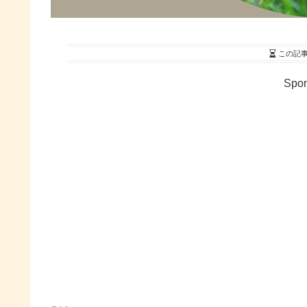
この記
Spon