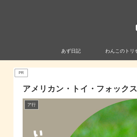
あず日記
わんこのトリ
PR
アメリカン・トイ・フォックス・テリア/A
ア行